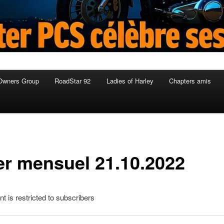
Owners Group
RoadStar 92
Ladies of Harley
Chapters amis
er mensuel 21.10.2022
nt is restricted to subscribers