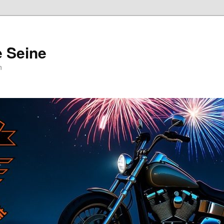
e Seine
n