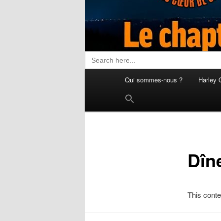
Search
for:
Menu
Qui sommes-nous ?
Harley 
principal
Search
for:
Search Button
Dîn
This conte