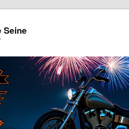
e Seine
n