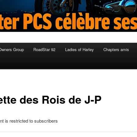
Owners Group
RoadStar 92
Ladies of Harley
Chapters amis
ette des Rois de J-P
nt is restricted to subscribers