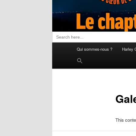
Search
for:
Menu
Qui sommes-nous ?
Harley 
principal
Search
for:
Search Button
Gal
This conte