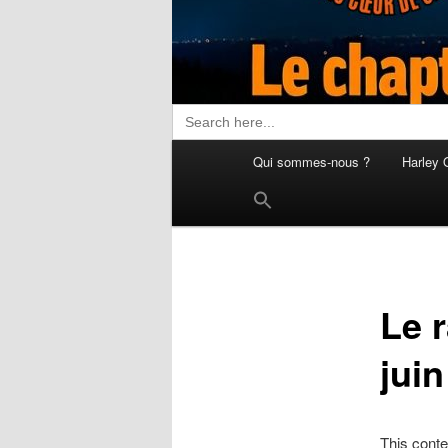
Search
for:
Menu
Qui sommes-nous ?
Harley 
principal
Search
for:
Search Button
Le 
jui
This conte