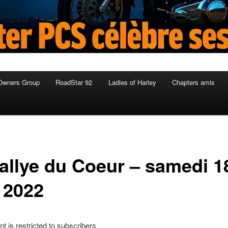
Owners Group
RoadStar 92
Ladies of Harley
Chapters amis
rallye du Coeur – samedi 1
n 2022
nt is restricted to subscribers