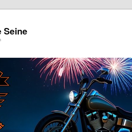
e Seine
n