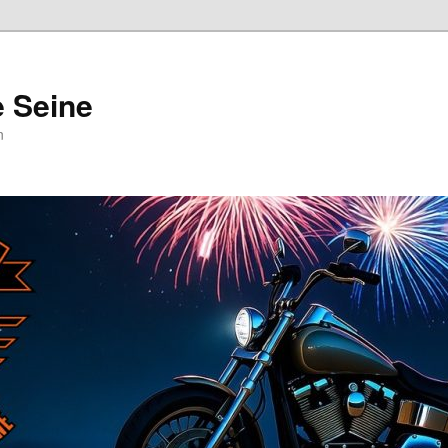
e Seine
n