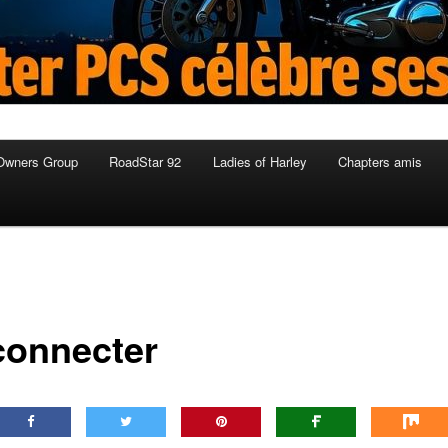
Owners Group
RoadStar 92
Ladies of Harley
Chapters amis
connecter