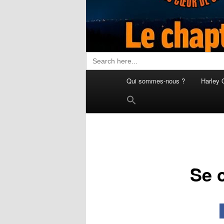
Search
for:
Menu
Qui sommes-nous ?
Harley 
principal
Search
for:
Search Button
Se 