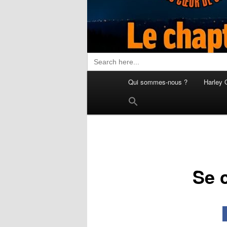
Search
for:
Menu
Qui sommes-nous ?
Harley 
principal
Search
for:
Search Button
Se 