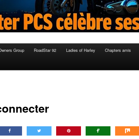
Owners Group
RoadStar 92
Ladies of Harley
Chapters amis
connecter