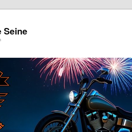
e Seine
n