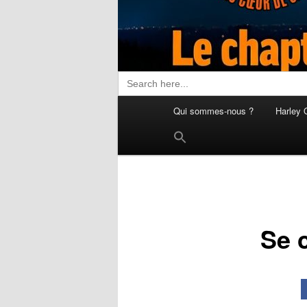
Search
for:
Menu
Qui sommes-nous ?
Harley 
principal
Search
for:
Search Button
Se 