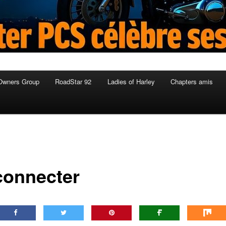
Owners Group
RoadStar 92
Ladies of Harley
Chapters amis
connecter