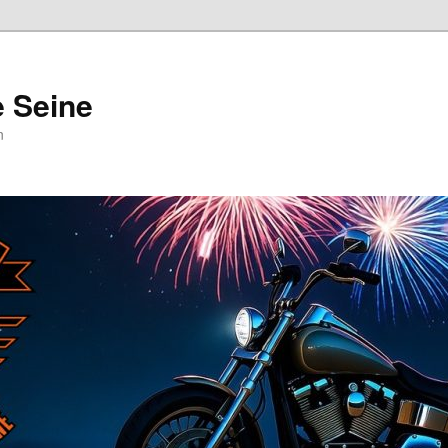
e Seine
n