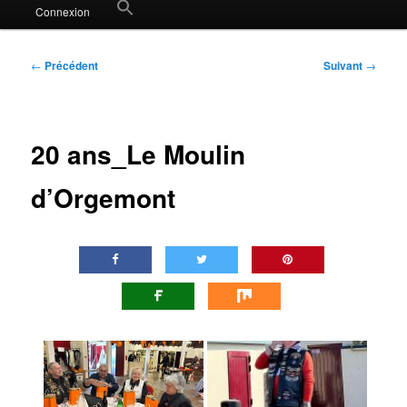
Search
Connexion
for:
Search Button
Navigation
←
Précédent
Suivant
→
des
articles
20 ans_Le Moulin
d’Orgemont