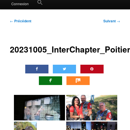
Search
Connexion
for:
Search Button
Navigation
←
Précédent
Suivant
→
des
articles
20231005_InterChapter_Poitie