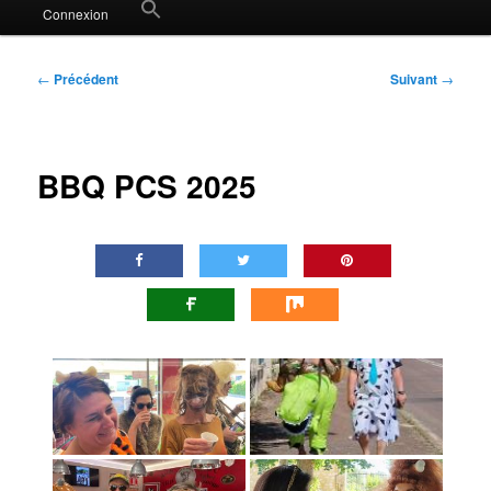
Search
Connexion
for:
Search Button
Navigation
←
Précédent
Suivant
→
des
articles
BBQ PCS 2025