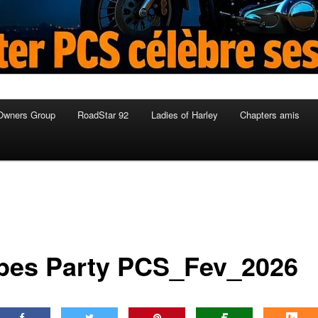
Owners Group
RoadStar 92
Ladies of Harley
Chapters amis
pes Party PCS_Fev_2026