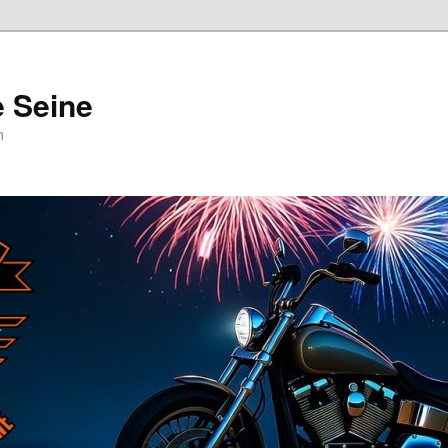
e Seine
n