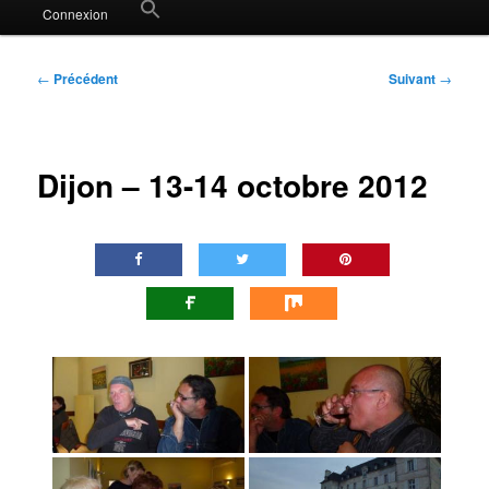
Search
Connexion
for:
Search Button
Navigation
←
Précédent
Suivant
→
des
articles
Dijon – 13-14 octobre 2012