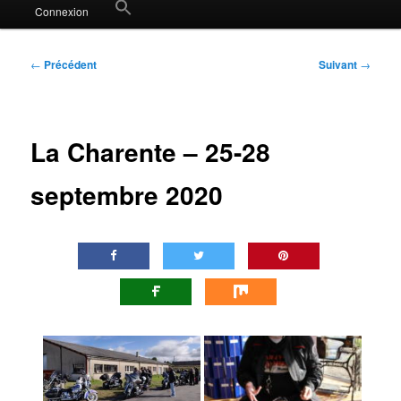
Search
Connexion
for:
Search Button
Navigation
←
Précédent
Suivant
→
des
articles
La Charente – 25-28
septembre 2020