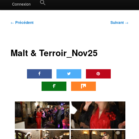
Search
Connexion
for:
Search Button
Navigation
←
Précédent
Suivant
→
des
articles
Malt & Terroir_Nov25