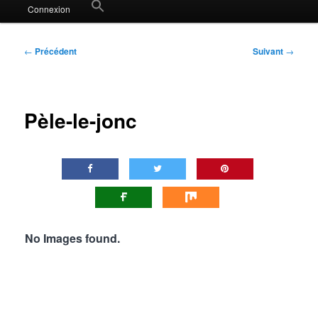
Search
Connexion
for:
Search Button
Navigation
←
Précédent
Suivant
→
des
articles
Pèle-le-jonc
No Images found.