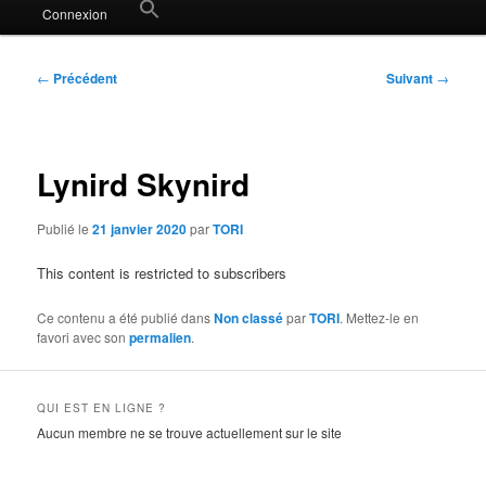
Search
Connexion
for:
Search Button
Navigation
←
Précédent
Suivant
→
des
articles
Lynird Skynird
Publié le
21 janvier 2020
par
TORI
This content is restricted to subscribers
Ce contenu a été publié dans
Non classé
par
TORI
. Mettez-le en
favori avec son
permalien
.
QUI EST EN LIGNE ?
Aucun membre ne se trouve actuellement sur le site