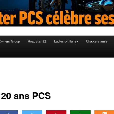
Owners Group
RoadStar 92
Ladies of Harley
Chapters amis
 20 ans PCS