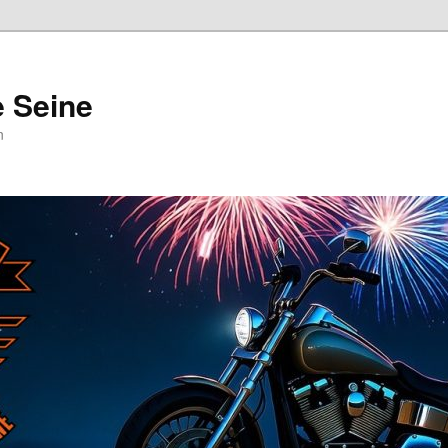
e Seine
n