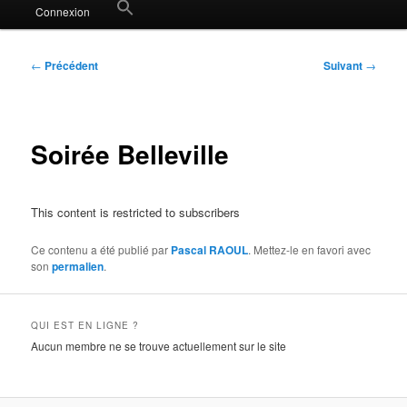
Search
Connexion
for:
Search Button
Navigation
←
Précédent
Suivant
→
des
articles
Soirée Belleville
This content is restricted to subscribers
Ce contenu a été publié par
Pascal RAOUL
. Mettez-le en favori avec
son
permalien
.
QUI EST EN LIGNE ?
Aucun membre ne se trouve actuellement sur le site