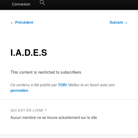
Search
Connexion
for:
Search Button
Navigation
←
Précédent
Suivant
→
des
articles
I.A.D.E.S
This content is restricted to subscribers
Ce contenu a été publié par
TORI
. Mettez-le en favori avec son
permalien
.
QUI EST EN LIGNE ?
Aucun membre ne se trouve actuellement sur le site