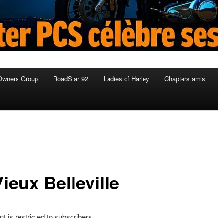
Owners Group
RoadStar 92
Ladies of Harley
Chapters amis
ieux Belleville
nt is restricted to subscribers