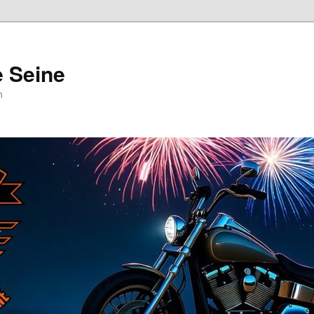
e Seine
n