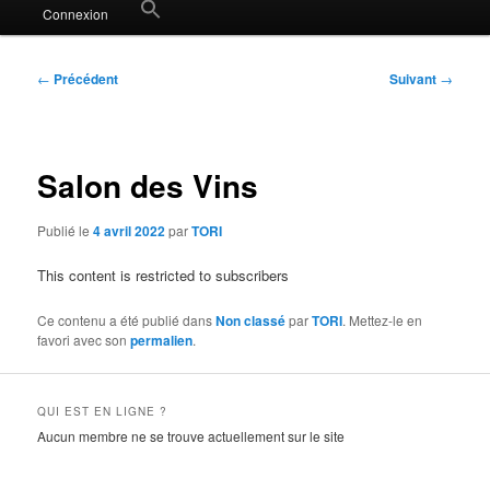
Search
Connexion
for:
Search Button
Navigation
←
Précédent
Suivant
→
des
articles
Salon des Vins
Publié le
4 avril 2022
par
TORI
This content is restricted to subscribers
Ce contenu a été publié dans
Non classé
par
TORI
. Mettez-le en
favori avec son
permalien
.
QUI EST EN LIGNE ?
Aucun membre ne se trouve actuellement sur le site